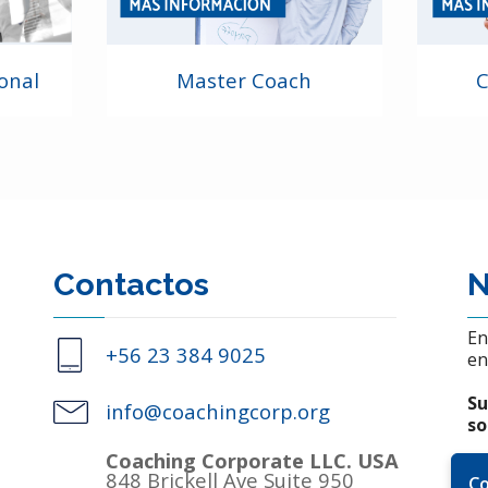
onal
Master Coach
C
Contactos
N
En
+56 23 384 9025
en
Su
info@coachingcorp.org
so
Coaching Corporate LLC. USA
848 Brickell Ave Suite 950
C